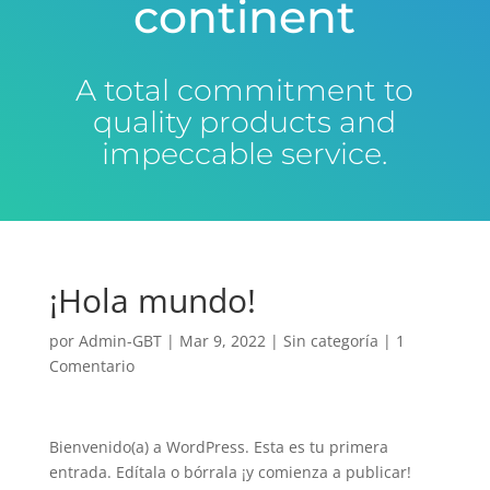
continent
A total commitment to
quality products and
impeccable service.
¡Hola mundo!
por
Admin-GBT
|
Mar 9, 2022
|
Sin categoría
|
1
Comentario
Bienvenido(a) a WordPress. Esta es tu primera
entrada. Edítala o bórrala ¡y comienza a publicar!